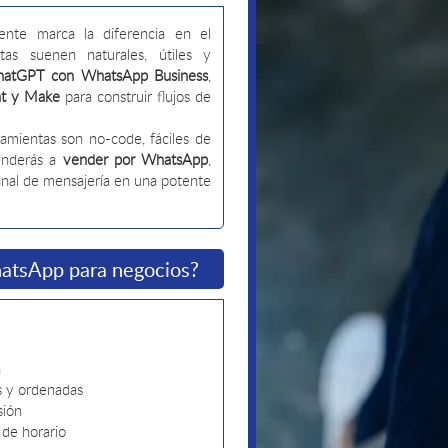
ente marca la diferencia en el
s suenen naturales, útiles y
hatGPT con WhatsApp Business
,
t y Make
para construir flujos de
ramientas son no-code, fáciles de
renderás a
vender por WhatsApp
,
canal de mensajería en una potente
atsApp para negocios?
n
s y ordenadas
sión
 de horario