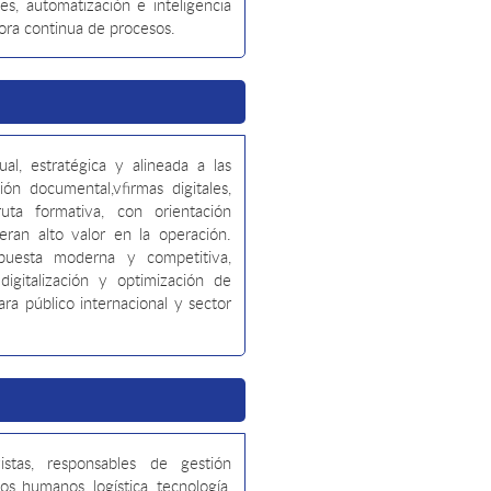
s, automatización e inteligencia
ejora continua de procesos.
al, estratégica y alineada a las
ón documental,vfirmas digitales,
ruta formativa, con orientación
ran alto valor en la operación.
uesta moderna y competitiva,
digitalización y optimización de
ra público internacional y sector
ivistas, responsables de gestión
os humanos, logística, tecnología,