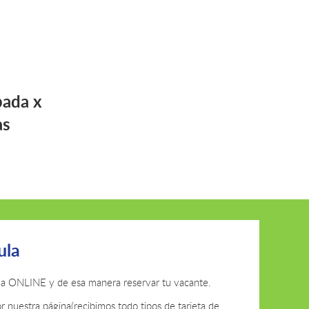
bada x
as
ula
ula ONLINE y de esa manera reservar tu vacante.
r nuestra página(recibimos todo tipos de tarjeta de