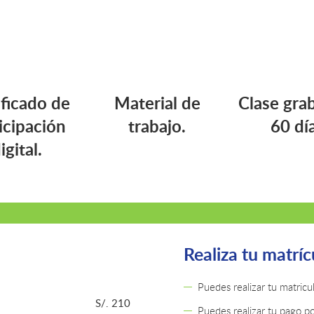
ificado de
Material de
Clase gra
icipación
trabajo.
60 dí
igital.
Realiza tu matríc
Puedes realizar tu matric
S/. 210
Puedes realizar tu pago po