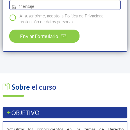
Al suscribirme, acepto la Política de Privacidad
protección de datos personales
Al
suscribirme,
acepto
la
Política
de
Privacidad
Sobre
el curso
protección
de
datos
personales
OBJETIVO
Actualizar los conocimientos en los temas de Derecho