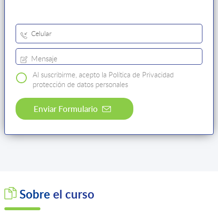
Al suscribirme, acepto la Política de Privacidad
protección de datos personales
Al
suscribirme,
acepto
la
Política
de
Privacidad
Sobre
el curso
protección
de
datos